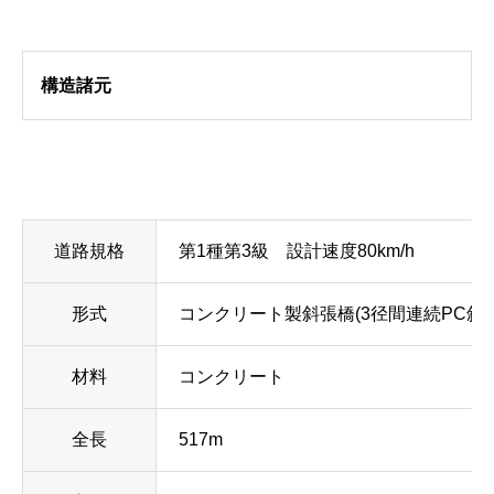
構造諸元
道路規格
第1種第3級 設計速度80km/h
形式
コンクリート製斜張橋(3径間連続PC斜張
材料
コンクリート
全長
517m