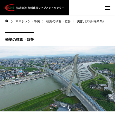
マネジメント事例
橋梁の積算・監督
矢部川大橋(福岡県)その1
橋梁の積算・監督