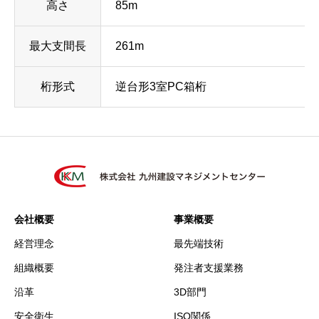
高さ
85m
最大支間長
261m
桁形式
逆台形3室PC箱桁
会社概要
事業概要
経営理念
最先端技術
組織概要
発注者支援業務
沿革
3D部門
安全衛生
ISO関係