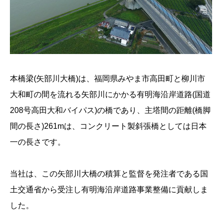
本橋梁(矢部川大橋)は、福岡県みやま市高田町と柳川市
大和町の間を流れる矢部川にかかる有明海沿岸道路(国道
208号高田大和バイパス)の橋であり、主塔間の距離(橋脚
間の長さ)261mは、コンクリート製斜張橋としては日本
一の長さです。
当社は、この矢部川大橋の積算と監督を発注者である国
土交通省から受注し有明海沿岸道路事業整備に貢献しま
した。