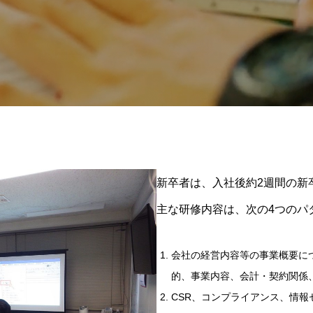
新卒者は、入社後約2週間の新
主な研修内容は、次の4つのパ
会社の経営内容等の事業概要に
的、事業内容、会計・契約関係
CSR、コンプライアンス、情