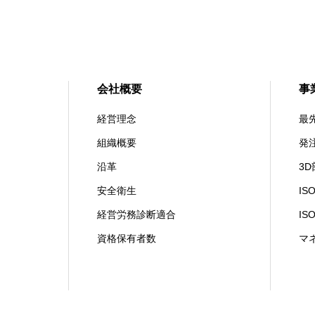
会社概要
事
経営理念
最
組織概要
発
沿革
3
安全衛生
IS
経営労務診断適合
IS
資格保有者数
マ