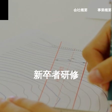
会社概要
事業概要
新
卒
者
研
修