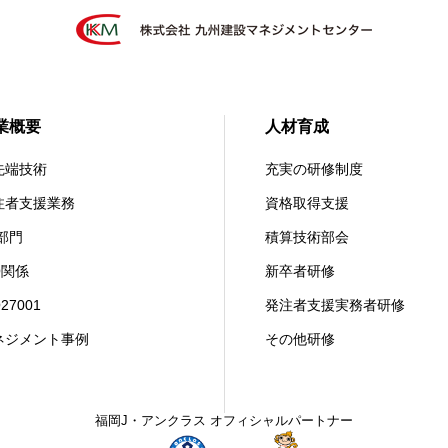
業概要
人材育成
先端技術
充実の研修制度
注者支援業務
資格取得支援
D部門
積算技術部会
O関係
新卒者研修
O27001
発注者支援実務者研修
ネジメント事例
その他研修
福岡J・アンクラス オフィシャルパートナー